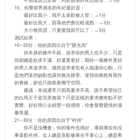
不知道該怎麽辦，丟給親朋好友想辦法：→5分
10、你覺得男朋友的年紀最好是：
最好比我小，我不太喜歡被人管：→1分
最好比我大，因爲他們會比較成熟：→3分
大小無所謂，只要愛我就可以了：→5分
測試結果：
10—20分：你的原因出自于“眼光高”
你本身的條件不錯，追求你的男人也不少，只是
你卻總是欲求不滿，好還要更好，期待一個條件更好
的男人來追求你。雖然追求者也有人能讓你心動，只
是他們某些缺點也讓你無法接受。使得你雖然有異性
的青睐，卻也只能夜夜獨守空閨。
建議：幸福通常只因爲要求不高。誰不希望自己
的白馬王子是完美無瑕？只是這樣的要求總有點不切
實際。好好用心去經營一段感情，你會發覺愛情的溫
馨美麗。
21—30分：你的原因出自于“衿持”
你不是沒機會，你的條件也很好，壞就壞在你沒
事喜歡衿持。女人總是喜歡被捧在手掌心上，總是希