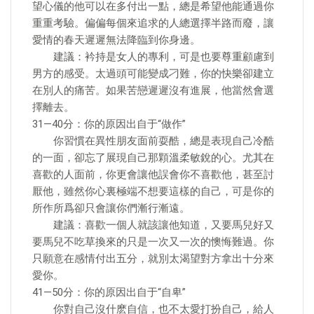
望心儀的他可以在多付出一點，總是希望他能通過你
重重考驗。偏偏每個來追求的人總選擇半路而廢，讓
愛情的春天遲遲無法降臨到你身邊。
建議：衿持是女人的專利，可是也要尊重顧慮到
男方的感受。太過頭可能變成刁難，你的快樂卻建立
在別人的痛苦。如果苦戀遲遲沒有進展，他當然會選
擇離去。
31—40分：你的原因出自于“做作”
你習慣在異性朋友面前耍酷，總是表現自己冷酷
的一面，卻忘了展現自己那顆溫柔敏銳的心。尤其在
喜歡的人面前，你更會讓他誤會你不喜歡他，甚至討
厭他，雖然你心裏極端不想要這樣的自己，可是你的
所作所爲卻只會讓你們漸行漸遠。
建議：喜歡一個人就該讓他知道，又要馬兒好又
要馬兒不吃草換來的只是一次又一次的懊悔難過。你
只願意在感情付出五分，就別太渴望對方拿出十分來
愛你。
41—50分：你的原因出自于“自卑”
你對自己沒什麽自信，也不太愛打扮自己，給人