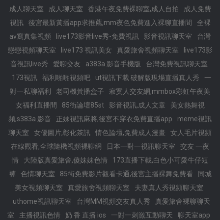
成人聊天室
成人聊天室
香港午夜免費裸聊室,成人自拍
成人免費
視訊
後宮最新黃播app求推薦,mm夜色免費進入裸聊直播間
全裸
av寫真集視頻
live173影音live秀-免費視訊
影音視訊聊天室
台灣
戀戀視頻聊天室
live173 視訊美女
真愛旅舍視頻聊天室
live173影
音視訊live秀
愛聊交友
a383a 影音手機版
台灣免費視訊聊天室
173視訊
福利啪啪視頻吧
ut視訊下載 破解版現場直播真人秀
一
對一私聊福利
老司機黃播盒子
寂寞人交友網,mmbox彩虹午夜美
女福利直播間
85街論壇85st
影音視訊,成人文章
美女熱舞視
頻,s383a 影音
正妹視訊麻將,後宮不穿衣免費直播app
meme視訊
聊天室
女優圖片,彰化茶訊
情色論壇,免費成人漫畫
女人毛片視頻
在線觀看,全球隨機視頻裸聊網
日本一對一視訊聊天室
交友 一夜
情
大陸版真愛旅舍,傻妹妹色情
173直播下載,白色小可愛牛仔短
褲
色情聊天室
85街免費影片觀看卡通,後宮主播裸舞免費看
同城
美女視頻聊天室
真愛旅舍視頻聊天室
夫妻真人秀視頻聊天室
uthome視訊聊天室
台灣MM視頻交友真人秀
真愛旅舍裸聊聊天
室
主播視訊色情
奶 香 直播 ios
一對一刺激互動聊天
聊天室app