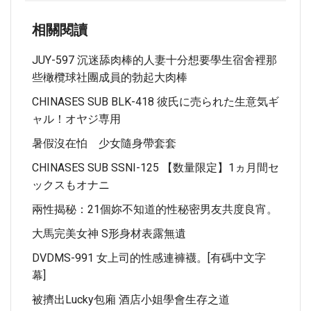
相關閱讀
JUY-597 沉迷舔肉棒的人妻十分想要學生宿舍裡那
些橄欖球社團成員的勃起大肉棒
CHINASES SUB BLK-418 彼氏に売られた生意気ギ
ャル！オヤジ専用
暑假沒在怕 少女隨身帶套套
CHINASES SUB SSNI-125 【数量限定】1ヵ月間セ
ックスもオナニ
兩性揭秘：21個妳不知道的性秘密男友共度良宵。
大馬完美女神 S形身材表露無遺
DVDMS-991 女上司的性感連褲襪。[有碼中文字
幕]
被擠出lucky包廂 酒店小姐學會生存之道