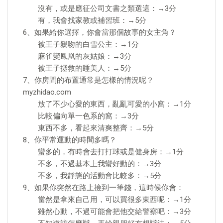
沒有，或是應征公司文書之類選這：→3分
有，我會找家教或補習班：→5分
6、如果給你選擇，你會當那個故事的女主角？
被王子親吻的白雪公主：→1分
麻雀變鳳凰的灰姑娘：→3分
被王子拯救的睡美人：→5分
7、你房間的布置通常是怎樣的情況呢？
myzhidao.com
放了不少心愛的東西，亂亂可愛的小窩：→1分
比較偏向單一色系的窩：→3分
東西不多，看起來清爽整齊：→5分
8、你平常運動的時間多嗎？
蠻多的，有時會去打打球或是健身房：→1分
不多，不過基本上我蠻好動的：→3分
不多，我靜態的活動會比較多：→5分
9、如果你突然在路上撿到一筆錢，這時候你會：
當然是拿來自己用，可以買很多東西呢：→1分
雖然心動，不過可能會把他交給警察吧：→3分