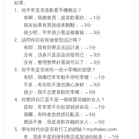
結果。
1、你平常是否喜歡看手機雜志？
有啊，我都會買，超喜歡看的：→1分
朋友如果有買就借來翻翻：→3分
很少吧，平常很少看這種書籍：→5分
2、請問你目前有做發型設計嗎？
有耶，我有到專店去設計過：→1分
沒有，頂多只是染染頭發而已：→3分
沒有，整理整齊好看就可以了：→5分
3、你平常是否有吃一些小零嘴的習慣？
有耶，我嘴巴常常動不停吃零嘴：→1分
不多，有在吃不過也擔心身材：→3分
很少，我不怎麽喜歡吃零嘴：→5分
4、你覺得自己是不是一個很愛花錢的女人？
是耶，常常禁不住欲望就拼命花：→1分
偶爾，有時會忽然抓狂亂花：→3分
應該不會，我是喜歡存錢的女人：→5分
5、學生時代你是否有打工的經驗？myzhidao.com
有，我多半是到便利商店或加油站較多：→1分