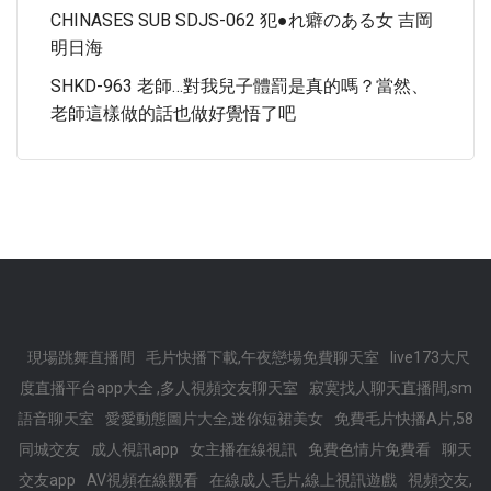
CHINASES SUB SDJS-062 犯●れ癖のある女 吉岡
明日海
SHKD-963 老師…對我兒子體罰是真的嗎？當然、
老師這樣做的話也做好覺悟了吧
現場跳舞直播間
毛片快播下載,午夜戀場免費聊天室
live173大尺
度直播平台app大全 ,多人視頻交友聊天室
寂寞找人聊天直播間,sm
語音聊天室
愛愛動態圖片大全,迷你短裙美女
免費毛片快播A片,58
同城交友
成人視訊app
女主播在線視訊
免費色情片免費看
聊天
交友app
AV視頻在線觀看
在線成人毛片,線上視訊遊戲
視頻交友,