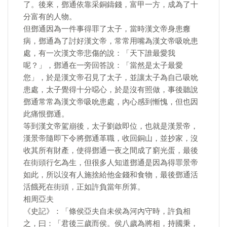
了。後來，鄧通依靠采銅鑄錢，富甲一方，成為了十
分富有的人物。
但鄧通因為一件事得罪了太子，當時漢文帝身患癰
病，鄧通為了討好漢文帝，常常用嘴為漢文帝吸吮患
處，有一次漢文帝悲傷的說：「天下誰最愛我
呢？」，鄧通在一旁回答說：「當然是太子最愛
您」，於是漢文帝召見了太子，並讓太子為自己吸吮
患處，太子覺得十分噁心，於是沒有照做，事後聽說
鄧通常常為漢文帝吸吮患處，內心感到慚愧，但也因
此痛恨鄧通。
等到漢文帝駕崩後，太子劉啟即位，也就是漢景帝，
漢景帝隨即下令將鄧通革職，收回銅山，並抄家，沒
收其所有財產，使得鄧通一夜之間成了窮光蛋，最後
在街頭行乞為生，但很多人知道鄧通是因為得罪景帝
如此，所以沒有人施捨給他金錢和食物，最後鄧通活
活餓死在街頭，正如許負當年所算。
相周亞夫
《史記》：「條侯亞夫自未侯為河內守時，許負相
之，曰：「君後三歲而侯。侯八歲為將相，持國秉，