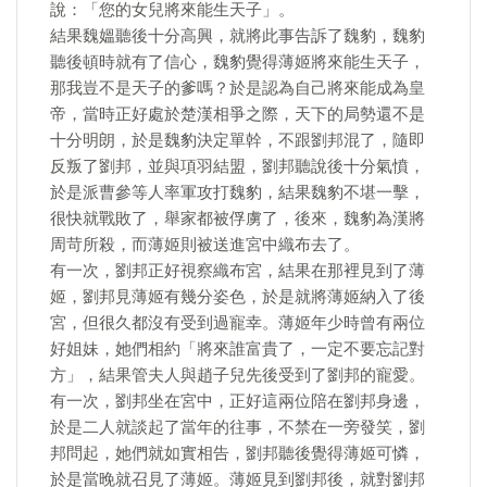
說：「您的女兒將來能生天子」。
結果魏媼聽後十分高興，就將此事告訴了魏豹，魏豹
聽後頓時就有了信心，魏豹覺得薄姬將來能生天子，
那我豈不是天子的爹嗎？於是認為自己將來能成為皇
帝，當時正好處於楚漢相爭之際，天下的局勢還不是
十分明朗，於是魏豹決定單幹，不跟劉邦混了，隨即
反叛了劉邦，並與項羽結盟，劉邦聽說後十分氣憤，
於是派曹參等人率軍攻打魏豹，結果魏豹不堪一擊，
很快就戰敗了，舉家都被俘虜了，後來，魏豹為漢將
周苛所殺，而薄姬則被送進宮中織布去了。
有一次，劉邦正好視察織布宮，結果在那裡見到了薄
姬，劉邦見薄姬有幾分姿色，於是就將薄姬納入了後
宮，但很久都沒有受到過寵幸。薄姬年少時曾有兩位
好姐妹，她們相約「將來誰富貴了，一定不要忘記對
方」，結果管夫人與趙子兒先後受到了劉邦的寵愛。
有一次，劉邦坐在宮中，正好這兩位陪在劉邦身邊，
於是二人就談起了當年的往事，不禁在一旁發笑，劉
邦問起，她們就如實相告，劉邦聽後覺得薄姬可憐，
於是當晚就召見了薄姬。薄姬見到劉邦後，就對劉邦