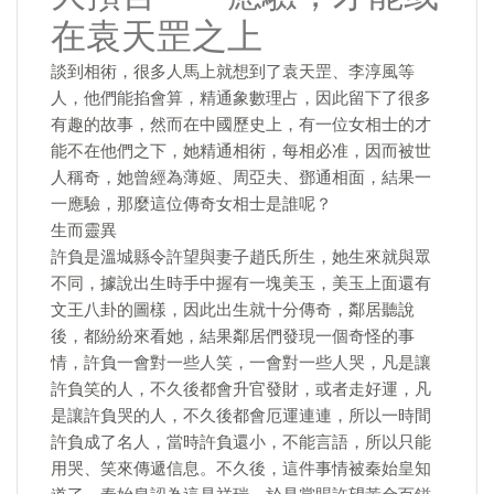
在袁天罡之上
談到相術，很多人馬上就想到了袁天罡、李淳風等
人，他們能掐會算，精通象數理占，因此留下了很多
有趣的故事，然而在中國歷史上，有一位女相士的才
能不在他們之下，她精通相術，每相必准，因而被世
人稱奇，她曾經為薄姬、周亞夫、鄧通相面，結果一
一應驗，那麼這位傳奇女相士是誰呢？
生而靈異
許負是溫城縣令許望與妻子趙氏所生，她生來就與眾
不同，據說出生時手中握有一塊美玉，美玉上面還有
文王八卦的圖樣，因此出生就十分傳奇，鄰居聽說
後，都紛紛來看她，結果鄰居們發現一個奇怪的事
情，許負一會對一些人笑，一會對一些人哭，凡是讓
許負笑的人，不久後都會升官發財，或者走好運，凡
是讓許負哭的人，不久後都會厄運連連，所以一時間
許負成了名人，當時許負還小，不能言語，所以只能
用哭、笑來傳遞信息。不久後，這件事情被秦始皇知