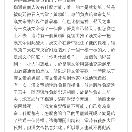
是賜鄧通蜀嚴道銅山，得自鑄錢」
鄧通這個人沒有什麼才能，唯一的本是就划船，於是
被朝廷徵召入宮當了黃頭郎，專門負責給皇帝划船，
漢文帝雖然以仁善著稱，但也迷信鬼神、登天之事，
有一次漢文帝做了一個夢，夢見自己登天，但怎麼也
上不去，這時有一個黃頭郎從後面推了漢文帝一把，
漢文帝因此登天，漢文帝在夢中記住了他的長相，結
果第二天在未央宮附近遇到了一個一模一樣的人，於
是漢文帝問道：「你叫什麼名？」，這個黃頭郎答
到：「小人叫鄧通」，於是漢文帝與鄧通交談起來，
由於鄧通會怕馬屁，所以深得文帝喜歡，一時間成了
漢文帝的男寵，漢文帝常常到他家中找他玩遊戲。
有一次，漢文帝聽說許負相面極准，於是將許負請進
了宮中，隨即讓許負給鄧通相面，於是許負走上前
去，認真端詳了鄧通，隨即對漢文帝說：「他將來會
窮困餓死」，但漢文帝覺得這不可能，自己身為皇
帝，什麼都有，怎麼會讓自己的男寵餓死呢？於是給
了鄧通一個特權，讓鄧通開山鑄錢，當時有很多大臣
反對，但漢文帝執意如此，所以眾人也就不再勸說