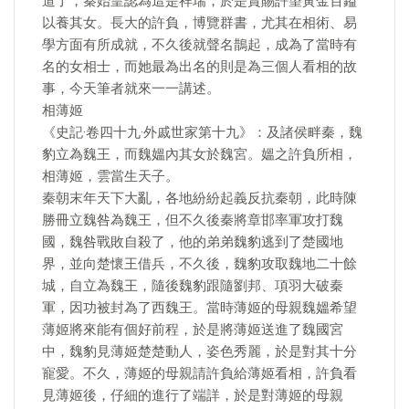
道了，秦始皇認為這是祥瑞，於是賞賜許望黃金百鎰
以養其女。長大的許負，博覽群書，尤其在相術、易
學方面有所成就，不久後就聲名鵲起，成為了當時有
名的女相士，而她最為出名的則是為三個人看相的故
事，今天筆者就來一一講述。
相薄姬
《史記·卷四十九·外戚世家第十九》：及諸侯畔秦，魏
豹立為魏王，而魏媼內其女於魏宮。媼之許負所相，
相薄姬，雲當生天子。
秦朝末年天下大亂，各地紛紛起義反抗秦朝，此時陳
勝冊立魏咎為魏王，但不久後秦將章邯率軍攻打魏
國，魏咎戰敗自殺了，他的弟弟魏豹逃到了楚國地
界，並向楚懷王借兵，不久後，魏豹攻取魏地二十餘
城，自立為魏王，隨後魏豹跟隨劉邦、項羽大破秦
軍，因功被封為了西魏王。當時薄姬的母親魏媼希望
薄姬將來能有個好前程，於是將薄姬送進了魏國宮
中，魏豹見薄姬楚楚動人，姿色秀麗，於是對其十分
寵愛。不久，薄姬的母親請許負給薄姬看相，許負看
見薄姬後，仔細的進行了端詳，於是對薄姬的母親