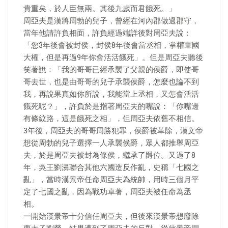
貴重矣，於人臣無兩。其後九歲而君餓死。」
周亞夫是漢將周勃的兒子，曾經在河內郡做過郡守，
當年他請許負相面，許負經過端詳後對周亞夫說：
「您3年後會被封侯，封侯8年後會當丞相，掌權軍國
大權，但是再過9年你會活活餓死」。但是周亞夫聽後
笑著說：「我的哥哥已經承襲了父親的侯爵，即使哥
哥去世，也是由哥哥的兒子承襲侯爵，怎麼也論不到
我，再說果真如你所說，我能當上丞相，又怎會活活
餓死呢？」，許負於是指著周亞夫的嘴說：「你嘴邊
有條紋路，這是餓死之相」，但周亞夫依舊不相信。
3年後，周亞夫的哥哥周勝犯罪，侯爵被革除，漢文帝
想從周勃的兒子選擇一人承襲侯爵，眾人都推舉周亞
夫，於是周亞夫被封為條侯，繼承了爵位。又過了8
年，吳王劉濞聯合其他六國造反作亂，史稱「七國之
亂」，當時漢景帝任命周亞夫為統帥，用時三個月平
定了七國之亂，因為戰功卓著，周亞夫被任命為丞
相。
一開始漢景帝十分信任周亞夫，但後來漢景帝想廢除