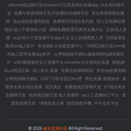
uthome視訊聊天室showlive可以看黃秀的直播app ,今生有約聊天
室
免費午夜激情聊天室,不收費的同城聊天室
美女秀場裸聊直播
間
色yy視頻直播間頻道
免費聊天同城交友約炮
情人交友網站哪
個好,成人午夜情色小說
裸聊免費網,愛寫真美女圖片站
正妹成人直
播
uu女神大尺度直播平台app大全,女人的裸體真人秀
520論壇免
費,85st成人影片
夜色網影片免費直播中心
168視訊聊天室,mm夜
色晚上禁用直播app軟件
台灣視頻聊天網站,傻妹情網色網免費影
片
s383最刺激的女人直播平台,showlive允許賣肉的直播
聊色網
站,ut視訊正妹
成人影片 直播
免費在線裸聊視頻
美女qq收費視聊,
台灣視頻聊天網站
LIVE173影音視訊live秀
情色直播-真愛旅舍
真
愛旅舍美女視訊直播
視訊美女
免費視頻語音聊天室
UT視訊美女
直播聊天室
色情視訊聊天室 成人直播間
uu人工直播快三平台
真
愛旅舍聊天室
18微克成人網
情侶遊戲手機
中年交友平台
© 2026
緣來直播社區
All Right Reserved.