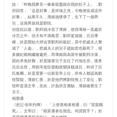
說：「昨晚我夢見一條蒼龍盤踞在我的肚子上」，劉
邦回答：「這是好事，是祥瑞之兆，今晚便促成這件
好事」，結果不久，薄姬就懷孕了，生下了一個男
兒，這個男孩就是劉恆。
但從此以後，劉邦就冷若了薄姬，使得薄姬一直處於
冷宮之中。但天有不測風雲，劉邦駕崩後，呂后專
權，於是開始大肆迫害劉邦的寵妃，其中把戚夫人整
成了「人彘」，把戚夫人的兒子趙如意也殺死了，很
多嬪妃都相繼被處死，而薄姬因為當年被劉邦冷落，
因此幸免於難，於是隨著兒子去往了代地生存。後來
呂后去世，周勃等老臣發動政變誅殺諸呂，幹掉了呂
氏集團，於是需要一位新皇帝上位，所有人都認為劉
恆賢能，薄姬仁善，於是他們將劉恆推上了皇位，劉
恆即是漢文帝，至此，許負所言應驗，薄姬確實生了
天子。
相鄧通
《史記·佞幸列傳》：「上使善相者相通，曰『當貧餓
死』。文帝曰：『能富通者在我也。何謂貧乎？』於