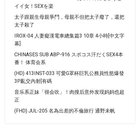
イイ女！SEXを楽
太子跟親生母親爭鬥，母親不但把太子廢了，還把
太子殺了
IROX-04 人妻癡漢電車總集篇3 10章 4小時[中文字
幕]
CHINASES SUB ABP-916 スポコス汗だくSEX4本
番！ 体育会系
(HD) 413INST-033 可愛G罩杯巨乳公務員性慾爆發
3P亂交內射[有碼
音乐系正妹「很会吹」！肉搜后意外发现妈妈也超
正
(FHD) JUL-205 名為出差的不倫旅行 通野未帆