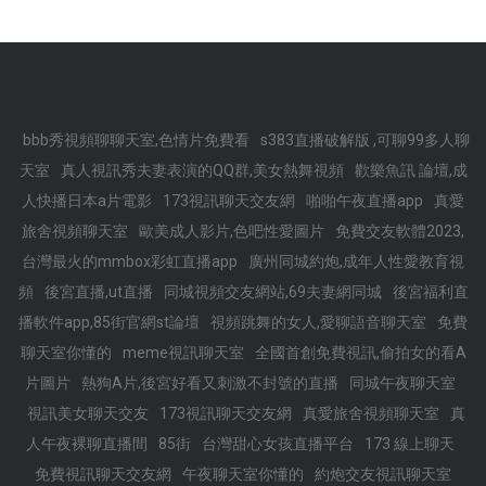
bbb秀視頻聊聊天室,色情片免費看
s383直播破解版 ,可聊99多人聊
天室
真人視訊秀夫妻表演的QQ群,美女熱舞視頻
歡樂魚訊 論壇,成
人快播日本a片電影
173視訊聊天交友網
啪啪午夜直播app
真愛
旅舍視頻聊天室
歐美成人影片,色吧性愛圖片
免費交友軟體2023,
台灣最火的mmbox彩虹直播app
廣州同城約炮,成年人性愛教育視
頻
後宮直播,ut直播
同城視頻交友網站,69夫妻網同城
後宮福利直
播軟件app,85街官網st論壇
視頻跳舞的女人,愛聊語音聊天室
免費
聊天室你懂的
meme視訊聊天室
全國首創免費視訊,偷拍女的看A
片圖片
熱狗A片,後宮好看又刺激不封號的直播
同城午夜聊天室
視訊美女聊天交友
173視訊聊天交友網
真愛旅舍視頻聊天室
真
人午夜裸聊直播間
85街
台灣甜心女孩直播平台
173 線上聊天
免費視訊聊天交友網
午夜聊天室你懂的
約炮交友視訊聊天室