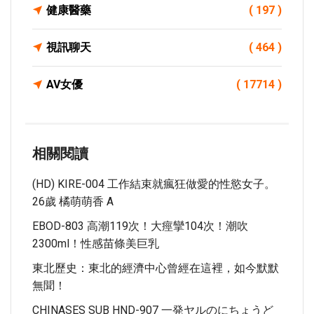
健康醫藥
( 197 )
視訊聊天
( 464 )
AV女優
( 17714 )
相關閱讀
(HD) KIRE-004 工作結束就瘋狂做愛的性慾女子。
26歲 橘萌萌香 A
EBOD-803 高潮119次！大痙攣104次！潮吹
2300ml！性感苗條美巨乳
東北歷史：東北的經濟中心曾經在這裡，如今默默
無聞！
CHINASES SUB HND-907 一発ヤルのにちょうど